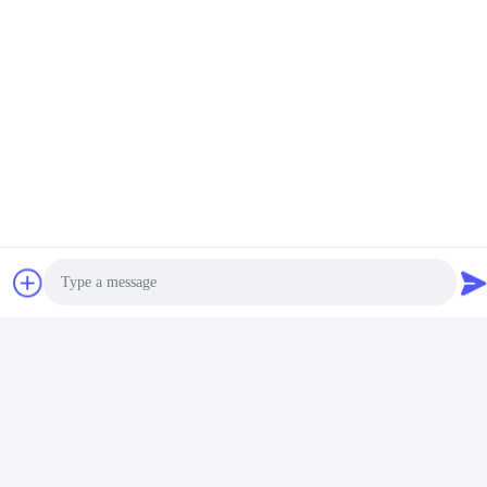
Beoordelingen En Recensie
Algemene Beoordeling
5.0
Gebaseerd op 50 beoordelingen voor deze
leverancier
Schrijf een recensie
Het volgende is de
Photo
Beoordelingsmomentopname
verdeling van alle
beoordelingen
Video Call
5 sterren
100%