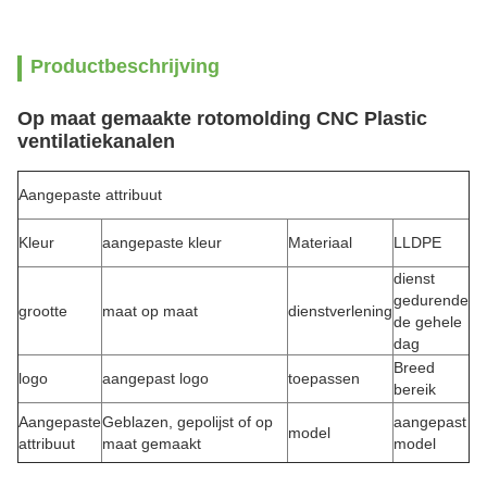
Productbeschrijving
Op maat gemaakte rotomolding CNC Plastic
ventilatiekanalen
Aangepaste attribuut
Kleur
aangepaste kleur
Materiaal
LLDPE
dienst
gedurende
grootte
maat op maat
dienstverlening
de gehele
dag
Breed
logo
aangepast logo
toepassen
bereik
Aangepaste
Geblazen, gepolijst of op
aangepast
model
attribuut
maat gemaakt
model