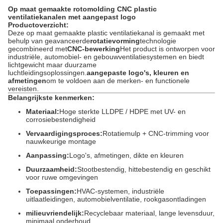
Op maat gemaakte rotomolding CNC plastic
ventilatiekanalen met aangepast logo
Productoverzicht:
Deze op maat gemaakte plastic ventilatiekanal is gemaakt met
behulp van geavanceerde
rotatievorming
technologie
gecombineerd met
CNC-bewerking
Het product is ontworpen voor
industriële, automobiel- en gebouwventilatiesystemen en biedt
lichtgewicht maar duurzame
luchtleidingsoplossingen.
aangepaste logo's, kleuren en
afmetingen
om te voldoen aan de merken- en functionele
vereisten.
Belangrijkste kenmerken:
Materiaal:
Hoge sterkte LLDPE / HDPE met UV- en
corrosiebestendigheid
Vervaardigingsproces:
Rotatiemulp + CNC-trimming voor
nauwkeurige montage
Aanpassing:
Logo's, afmetingen, dikte en kleuren
Duurzaamheid:
Stootbestendig, hittebestendig en geschikt
voor ruwe omgevingen
Toepassingen:
HVAC-systemen, industriële
uitlaatleidingen, automobielventilatie, rookgasontladingen
milieuvriendelijk:
Recyclebaar materiaal, lange levensduur,
minimaal onderhoud