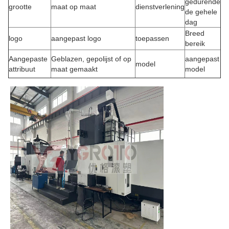
gedurende
grootte
maat op maat
dienstverlening
de gehele
dag
Breed
logo
aangepast logo
toepassen
bereik
Aangepaste
Geblazen, gepolijst of op
aangepast
model
attribuut
maat gemaakt
model